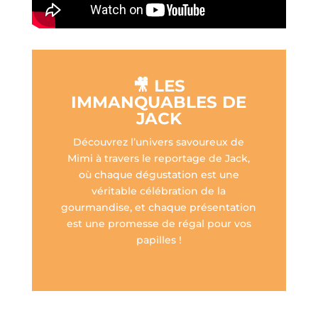
🎥 LES
IMMANQUABLES DE
JACK
Découvrez l’univers savoureux de
Mimi à travers le reportage de Jack,
où chaque dégustation est une
véritable célébration de la
gourmandise, et chaque présentation
est une promesse de régal pour vos
papilles !