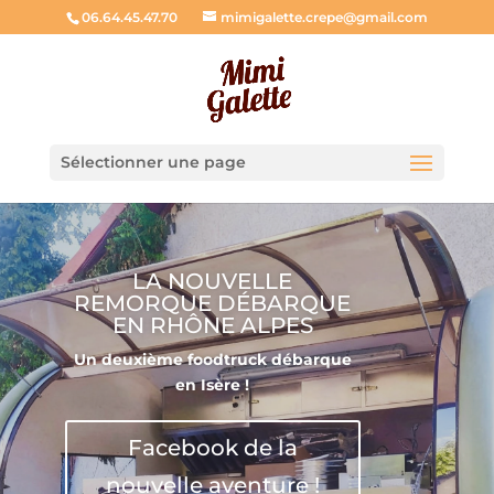
06.64.45.47.70
mimigalette.crepe@gmail.com
Sélectionner une page
DE LA GOURMANDISE
Salées ou sucrées, découvrez nos
galettes et crêpes faites maison
qui vont faire vibrer vos papilles.